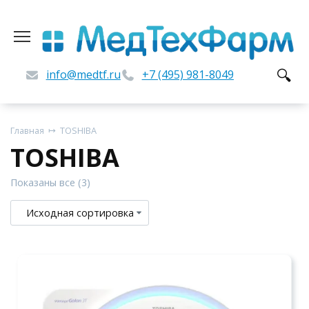
Перейти
к
содержанию
info@medtf.ru
+7 (495) 981-8049
Главная
TOSHIBA
TOSHIBA
Показаны все (3)