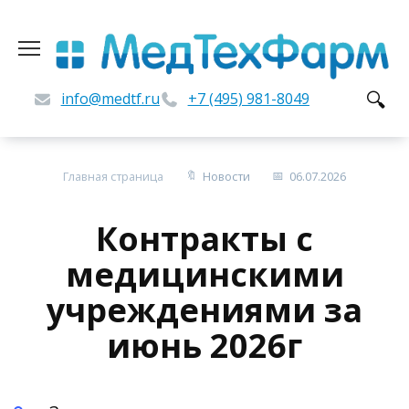
Перейти
к
содержанию
info@medtf.ru
+7 (495) 981-8049
Главная страница
Новости
06.07.2026
Контракты c
медицинскими
учреждениями за
июнь 2026г