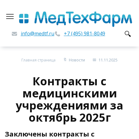
Перейти
к
содержанию
info@medtf.ru
+7 (495) 981-8049
Главная страница
Новости
11.11.2025
Контракты c
медицинскими
учреждениями за
октябрь 2025г
Заключены контракты c