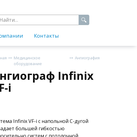
earch
r:
Компании
Контакты
вная
Медицинское
Ангиография
оборудование
нгиограф Infinix
F-i
тема Infinix VF-i с напольной C-дугой
ладает большей гибкостью
осительно систем с потолочной