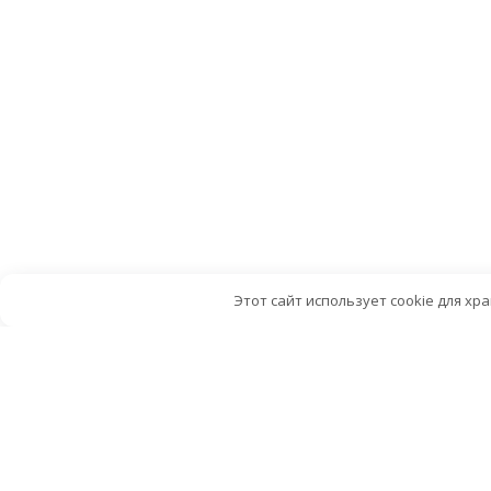
Этот сайт использует cookie для хр
© 2020
https://medtf.ru/
Все права защищены.