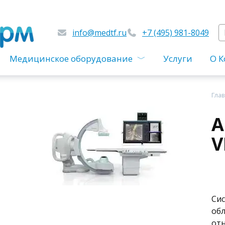
S
info@medtf.ru
+7 (495) 981-8049
fo
Медицинское оборудование
Услуги
О 
Гла
А
V
Сис
об
отн