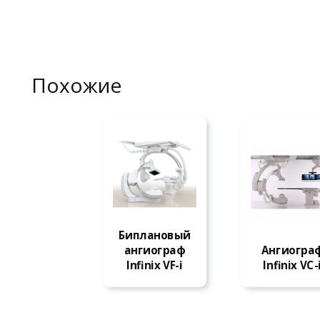
Похожие
Биплановый
ЧИТАТЬ ДАЛЕЕ
ангиограф
Ангиогра
ЧИТАТЬ ДАЛ
Infinix VF-i
Infinix VС-