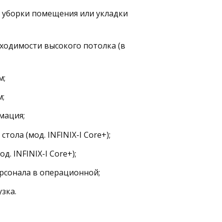
я уборки помещения или укладки
ходимости высокого потолка (в
м;
м;
мация;
ола (мод. INFINIX-I Core+);
. INFINIX-I Core+);
рсонала в операционной;
зка.