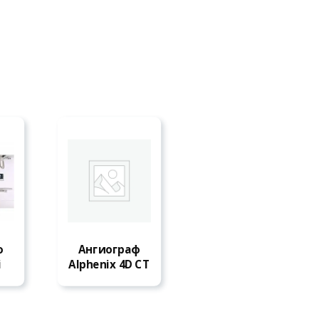
ф
Ангиограф
ЕЕ
ЧИТАТЬ ДАЛЕЕ
i
Alphenix 4D CT