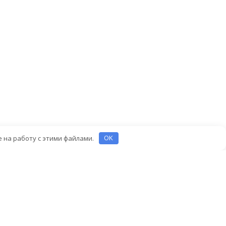
е на работу с этими файлами.
OK
info@medtf.ru
+7 (495) 981-8049