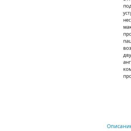
под
уст
нес
ма
про
пац
воз
дву
анг
ко
про
Описани