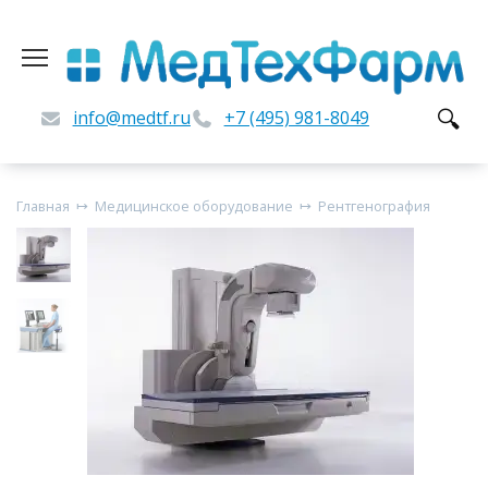
Перейти
к
содержанию
info@medtf.ru
+7 (495) 981-8049
Главная
Медицинское оборудование
Рентгенография